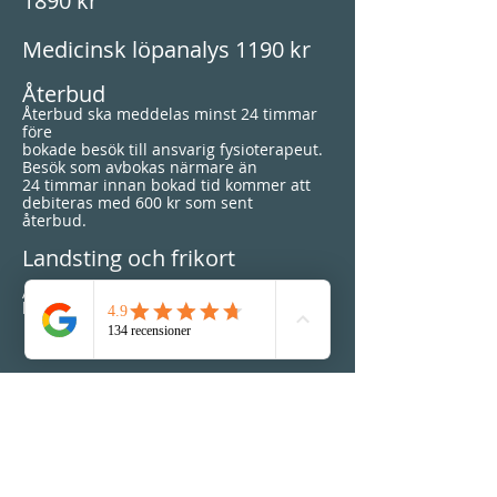
1890 kr
Medicinsk löpanalys 1190 kr
Återbud
Återbud ska meddelas minst 24 timmar
före
bokade besök till ansvarig fysioterapeut.
Besök som avbokas närmare än
24 timmar innan bokad tid kommer att
debiteras med 600 kr som sent
återbud.
Landsting och frikort
Alta Vita Fysioterapi är ej anslutet till
landstinget och frikort gäller ej.
Besöksadress:
Alta Vita Fysioterapi
Riddargatan 12B, Borggården