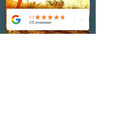
Medicinsk löpanalys
Får du ont när du löptränar eller vill du
minimera skaderisken när du springer? Boka
tid med en av våra erfarna leg. fysioterapeuter
för undersökning, tester och en analys av din
löpning. Efter dessa får du tydliga förslag på
åtgärder för att rehabilitera eller förebygga
dina löprelaterade besvär.
LÄS MER
Sjukgymnastik eller fysioterapi?
Den 1 januari 2014 beslutade Sveriges riksdag
att fysioterapeut blir ny yrkestitel för
sjukgymnaster och att båda yrkestitlarna
kommer att vara skyddade framöver.
Fortsättningsvis kommer det under en lång tid
vara så att att båda titlarna kommer att
användas som namn för samma yrke. Vi på har