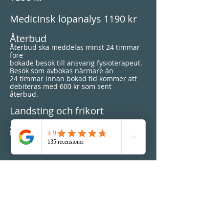
Medicinsk löpanalys 1190 kr
Återbud
Återbud ska meddelas minst 24 timmar
före
bokade besök till ansvarig fysioterapeut.
Besök som avbokas närmare än
24 timmar innan bokad tid kommer att
debiteras med 600 kr som sent
återbud.
Landsting och frikort
Alta Vita Fysioterapi är ej anslutet till
landstinget och frikort gäller ej.
Besöksadress:
Alta Vita Fysioterapi
Riddargatan 12B, Borggården