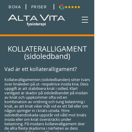
BOKA
PRISER
KOLLATERALLIGAMENT
(sidoledband)
Vad är ett kollateralligament?
Kollateralligamenten (sidoledbanden) sitter tvärs
över knäleden på ut- respektive insida knä. Dess
uppgift är att stabilisera knät i sidled. Klart
vanligast är skador på sidoledbandet på insidan
av knät och uppkommer ofta vid en
kombination av vridning och tung belastning i
knät, av att knät viker inåt vid ex ett fall eller om
någon springer in i knäts utsida. Yttre
sidoledbandsskada uppstår vid våld mot knäts
insida eller om knät översträcks under
belastning. På insidans kollateralligament sker
de allra flesta skadorna i närheten av dess