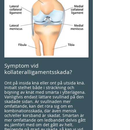
Symptom vid
kollateralligamentsskada?
Ont på insida knä eller ont på utsida knä.
Initialt stelhet både i sträckning och
böjning av knät med smärta i ytterlägena.
Vanligtvis endast lättare svullnad på den
skadade sidan. Är svullnaden mer
omfattande, kan det röra sig om en
kombinationsskada, där även menisk
och/eller korsband är skadat. Smärtan är
mer omfattande om ledbandet delvis gått
av, jämfört med om det gått av helt.
Beroende på grad av skada, så kan vi vid