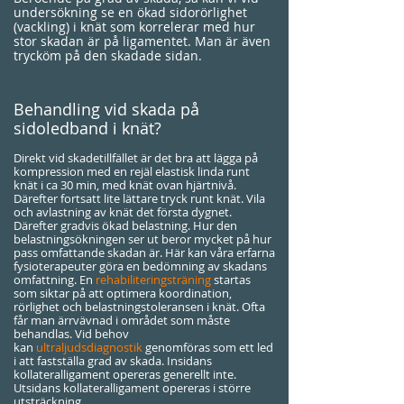
undersökning se en ökad sidorörlighet
(vackling) i knät som korrelerar med hur
stor skadan är på ligamentet. Man är även
trycköm på den skadade sidan.
Behandling vid skada på
sidoledband i knät?
Direkt vid skadetillfället är det bra att lägga på
kompression med en rejäl elastisk linda runt
knät i ca 30 min, med knät ovan hjärtnivå.
Därefter fortsatt lite lättare tryck runt knät. Vila
och avlastning av knät det första dygnet.
Därefter gradvis ökad belastning. Hur den
belastningsökningen ser ut beror mycket på hur
pass omfattande skadan är. Här kan våra erfarna
fysioterapeuter göra en bedömning av skadans
omfattning. En
rehabiliteringsträning
startas
som siktar på att optimera koordination,
rörlighet och belastningstoleransen i knät. Ofta
får man ärrvävnad i området som måste
behandlas. Vid behov
kan
ultraljudsdiagnostik
genomföras som ett led
i att fastställa grad av skada. Insidans
kollateralligament opereras generellt inte.
Utsidans kollateralligament opereras i större
utsträckning.