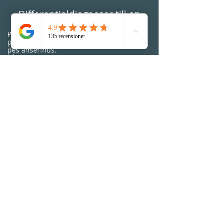
Differentialdiagnoser till en
kollateralligamentsskada?
På insida knä kan det även vara en skada
på insidans menisk, främre korsband eller
pes anserinus.
På utsida knä kan det även vara en skada
på utsidans menisk, traktus iliotibialis,
biceps femoris eller skada på ligamentet
som håller fibulahuvudet på plats.
Sjukgymnastik hos Alta Vita
Fysioterapi
BOKA TID
Besöksadress: