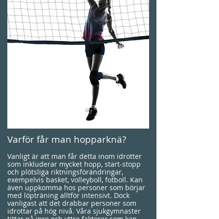
Varför får man hopparknä?
Vanligt är att man får detta inom idrotter
som inkluderar mycket hopp, start-stopp
och plötsliga riktningsförändringar,
exempelvis basket, volleyboll, fotboll. Kan
även uppkomma hos personer som börjar
med löpträning alltför intensivt. Dock
vanligast att det drabbar personer som
idrottar på hög nivå. Våra sjukgymnaster
tittar på inre och yttre faktorer som kan