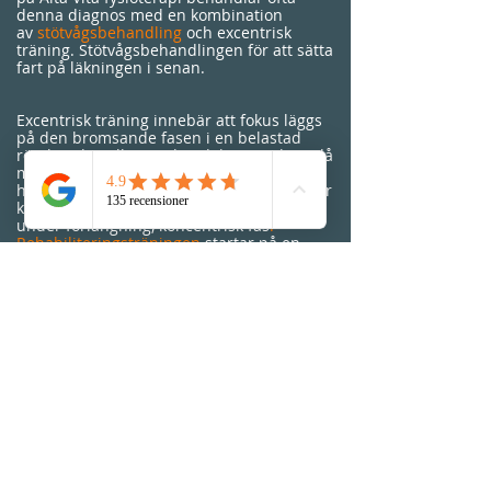
denna diagnos med en kombination
av
stötvågsbehandling
och excentrisk
träning. Stötvågsbehandlingen för att sätta
fart på läkningen i senan.
Excentrisk träning innebär att fokus läggs
på den bromsande fasen i en belastad
rörelse, det vill säga den del av rörelsen då
muskeln jobbar under förlängning. I den
här fasen av rörelsen har vi cirka 40 % mer
kraft jämfört med då muskeln jobbar
under förlängning, koncentrisk fas
.
Rehabiliteringsträningen
startar på en
nivå som inte triggar ökad smärta i senan
och stegras gradvis till att bli rejält
belastande för senan, för att den ska tåla
den aktivitet patienten önskar utföra.
Är skadan omfattande och patienten har
för avsikt att återgå till för senan tungt
belastande aktivitet, såsom exempelvis
höjdhopp, längdhopp, volleyboll, kan det i
enstaka fall behövas operation.