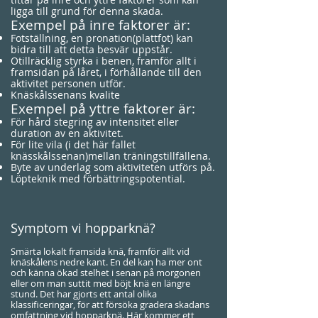
ligga till grund för denna skada.
Exempel på inre faktorer är:
Fotställning, en pronation(plattfot) kan
bidra till att detta besvär uppstår.
Otillräcklig styrka i benen, framför allt i
framsidan på låret, i förhållande till den
aktivitet personen utför.
Knäskålssenans kvalite
Exempel på yttre faktorer är:
För hård stegring av intensitet eller
duration av en aktivitet.
För lite vila (i det här fallet
knässkålssenan)mellan träningstillfällena.
Byte av underlag som aktiviteten utförs på.
Löpteknik med förbättringspotential.
Symptom vi hopparknä?
Smärta lokalt framsida knä, framför allt vid
knäskålens nedre kant. En del kan ha mer ont
och känna ökad stelhet i senan på morgonen
eller om man suttit med böjt knä en längre
stund. Det har gjorts ett antal olika
klassificeringar, för att försöka gradera skadans
omfattning vid hopparknä. Här kommer ett