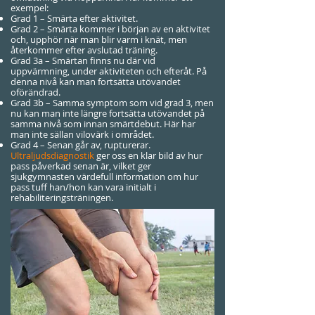
exempel:
Grad 1 – Smärta efter aktivitet.
Grad 2 – Smärta kommer i början av en aktivitet
och, upphör när man blir varm i knät, men
återkommer efter avslutad träning.
Grad 3a – Smärtan finns nu där vid
uppvärmning, under aktiviteten och efteråt. På
denna nivå kan man fortsätta utövandet
oförändrad.
Grad 3b – Samma symptom som vid grad 3, men
nu kan man inte längre fortsätta utövandet på
samma nivå som innan smärtdebut. Här har
man inte sällan vilovärk i området.
Grad 4 – Senan går av, rupturerar.
Ultraljudsdiagnostik
ger oss en klar bild av hur
pass påverkad senan är, vilket ger
sjukgymnasten värdefull information om hur
pass tuff han/hon kan vara initialt i
rehabiliteringsträningen.