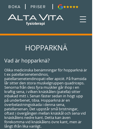
BOKA
PRISER
HOPPARKNÄ
Vad är hopparknä?
Olika medicinska benämningar för hopparknä är
t ex patellarsenetendinos,
patellarsenetendinopati eller apiciit. På framsida
lår sitter den stora muskelgruppen quadriceps.
Senorna från dess fyra muskler går ihop i en
kraftig sena, i vilken knäskålen (patella) sitter
inbakad mitt i. Senan fäster sedan in högt upp
på underbenet, tibia. Hopparknä är en
överbelastningsskada i denna sena,
patellarsenan. Det uppstår små bristningar,
oftast i övergången mellan knäskål och sena vid
knäskålens nedre kant. Detta kan även
förekomma vid knäskålens övre kant, men är
långt ifrån lika vanligt.