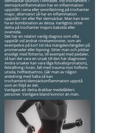
slemsäckar (bursor) i området. Vid trochanterit –
slemsäcksinflammation har en inflammation
uppstått i sena eller seninfästning på trochanter
major, alternativt så har en inflammation
uppstått i en eller fler slemsäckar. Man kan även
ha en kombination av dessa. Vanligtvis sitter
detta på trochanter majors baksida eller
ovansida.
Det här en relativt vanlig diagnos som ofta
uppstår vid ändrat rörelsemönster, som att
exempelvis på kort tid öka mängden/längden på
promenader eller löpning. Sitter man och jobbar
ensidigt med fötterna, till exempel med pedaler,
så kan det vara en orsak till den här diagnosen.
Andra orsaker kan vara låga fotvalv(pronation),
felställning i knän, fall med trauma mot höftens
utsida, höftledsartros. Går man av någon
anledning med hälta så kan
trochanterit/slemsäcksinflammation uppstå
som en följd av det.
Vanligast att detta drabbar medelålders
personer. Vanligare bland kvinnor än män.