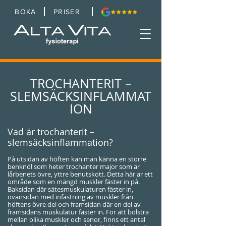
BOKA
PRISER
TROCHANTERIT –
SLEMSÄCKSINFLAMMAT
ION
Vad är trochanterit –
slemsäcksinflammation?
På utsidan av höften kan man känna en större
benknöl som heter trochanter major som är
lårbenets övre, yttre benutskott. Detta här är ett
område som en mängd muskler fäster in på.
Baksidan där sätesmuskulaturen fäster in,
ovansidan med infästning av muskler från
höftens övre del och framsidan där en del av
framsidans muskulatur fäster in. För att bolstra
mellan olika muskler och senor, finns ett antal