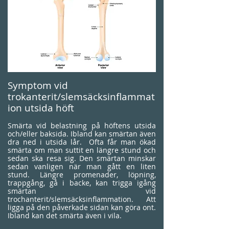
Symptom vid
trokanterit/slemsäcksinflammat
ion utsida höft
Smärta vid belastning på höftens utsida
och/eller baksida. Ibland kan smärtan även
dra ned i utsida lår. Ofta får man ökad
smärta om man suttit en längre stund och
sedan ska resa sig. Den smärtan minskar
sedan vanligen när man gått en liten
stund. Längre promenader, löpning,
trappgång, gå i backe, kan trigga igång
smärtan vid
trochanterit/slemsäcksinflammation. Att
ligga på den påverkade sidan kan göra ont.
Ibland kan det smärta även i vila.