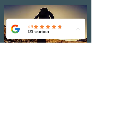
Prognos vid trokanterit
Prognosen är god. Särskilt om man kan
komma fram till vad som orsakade
besvären. De flesta av våra patienter blir
bra från sina besvär. Däremot varierar
rehab tiden beroende på hur länge
patienten gått med sina besvär innan hen
kommer till oss, hur graverande besvären
är och om patienten följer våra råd. I
mycket sällsynta och svårläkta fall kan vi
remittera patienten vidare till ortoped för
ställningstagande om eventuell operation.
Differantialdiagnoser
Snapping hip
,
höftledsartros,
refererad smärta från