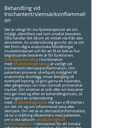
Behandling vid
trochanterit/slemsäcksinflammati
on
Det är viktigt för oss fysioterapeuter att om
möjligt, identifiera vad som orsakat besvären.
Ofta handlar det då om att initialt vila från den
aktiviteten. En undersökning görs för att se om
det finns några anatomiska felställningar,
muskelobalanser och för att få en bild av hur
begränsande besvären är för funktionen.
Stötvågsbehandling
i kombination
med
rehabiliteringsträning
är vanligt vid
trochanterit/slemsäcksinflammation. Om
patienten pronerar så erbjuds möjlighet till
anatomiska skoinlägg. Innan återgång till
eventuell löpning, så görs gärna en löpanalys,
eller gånganalys om man normalt promenerar
mycket. Om smärtan är svår eller om besvären
inte ger med sig efter en behandlingsinsats, så
kan vi göra en undersökning
med
ultraljudsdiagnostik
. Här kan vi få klarhet i
om det rör sig om inflammerad sena eller
slemsäck. Om det är en slemsäcksinflammation,
så tar vi ställning tillsammans med patienten,
om vi ska sätta en
ultraljudsvägledd
kortisoninjektion
i slemsäcken för att minska