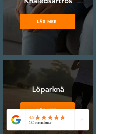
Knäledsartros
LÄS MER
Löparknä
LÄS MER