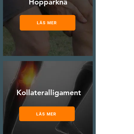
Hopparknä
LÄS MER
Kollateralligament
LÄS MER